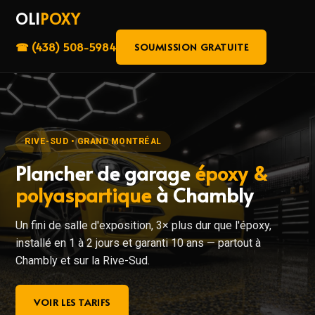
OLI
POXY
☎ (438) 508-5984
SOUMISSION GRATUITE
RIVE-SUD • GRAND MONTRÉAL
Plancher de garage
époxy &
polyaspartique
à Chambly
Un fini de salle d'exposition, 3× plus dur que l'époxy,
installé en 1 à 2 jours et garanti 10 ans — partout à
Chambly et sur la Rive-Sud.
VOIR LES TARIFS